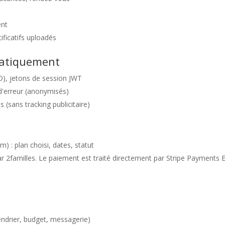
ent
tificatifs uploadés
matiquement
ID), jetons de session JWT
 d'erreur (anonymisés)
 (sans tracking publicitaire)
: plan choisi, dates, statut
r 2familles. Le paiement est traité directement par Stripe Payments 
lendrier, budget, messagerie)