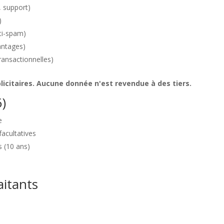
, support)
)
ti-spam)
lantages)
ransactionnelles)
licitaires. Aucune donnée n'est revendue à des tiers.
6)
e
facultatives
s (10 ans)
e
aitants