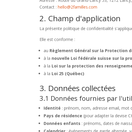
Adresse : Route du Grand-Lancy 53, 1212 Lancy,
Contact :
hello@2familles.com
2. Champ d'application
La présente politique de confidentialité s'appliq
Elle est conforme :
au
Règlement Général sur la Protection 
à la
nouvelle Loi fédérale suisse sur la p
à la
Loi sur la protection des renseignem
à la
Loi 25 (Québec)
3. Données collectées
3.1 Données fournies par l'uti
Identité
: prénom, nom, adresse email, mot de
Pays de résidence
(pour adapter la devise 
Données enfants
: prénoms, dates de naissa
Calendrier
: événements de garde alternée, 