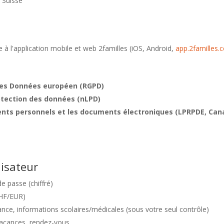
 Suisse
ue à l'application mobile et web 2familles (iOS, Android,
app.2familles.
des Données européen (RGPD)
rotection des données (nLPD)
ents personnels et les documents électroniques (LPRPDE, Can
lisateur
 passe (chiffré)
CHF/EUR)
nce, informations scolaires/médicales (sous votre seul contrôle)
vacances, rendez-vous