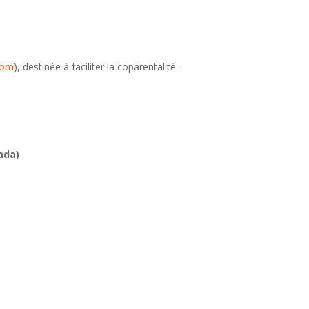
com
), destinée à faciliter la coparentalité.
ada)