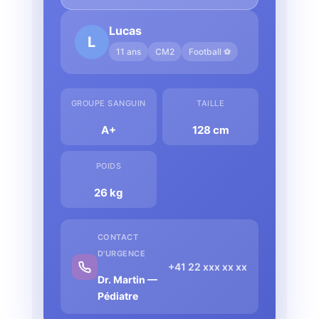
Lucas
L
11 ans
CM2
Football ⚽
GROUPE SANGUIN
TAILLE
A+
128 cm
POIDS
26 kg
CONTACT
D'URGENCE
+41 22 xxx xx xx
Dr. Martin —
Pédiatre