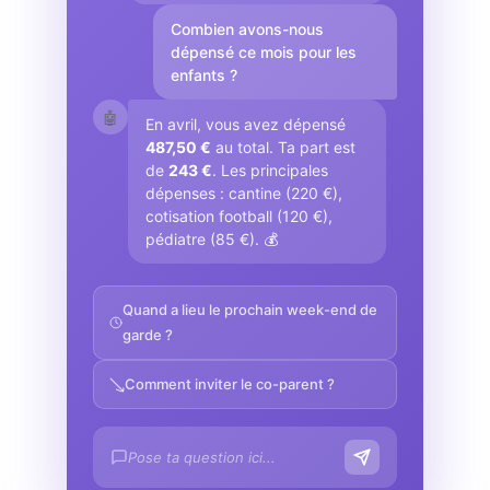
Combien avons-nous
dépensé ce mois pour les
enfants ?
🤖
En avril, vous avez dépensé
487,50 €
au total. Ta part est
de
243 €
. Les principales
dépenses : cantine (220 €),
cotisation football (120 €),
pédiatre (85 €). 💰
Quand a lieu le prochain week-end de
garde ?
Comment inviter le co-parent ?
Pose ta question ici...