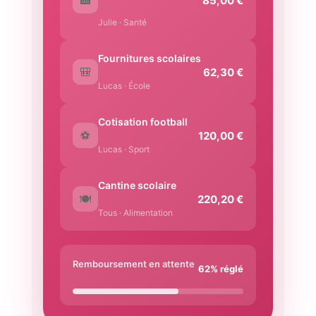
🏥
85,00 €
Julie · Santé
Fournitures scolaires
🎒
62,30 €
Lucas · École
Cotisation football
⚽
120,00 €
Lucas · Sport
Cantine scolaire
🍽️
220,20 €
Tous · Alimentation
Remboursement en attente
62% réglé