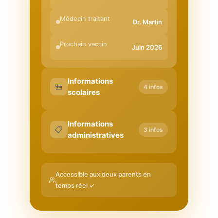
Médecin traitant
Dr. Martin
Prochain vaccin
Juin 2026
Informations
🎒
4 infos
scolaires
Informations
📋
3 infos
administratives
Accessible aux deux parents en
temps réel ✓